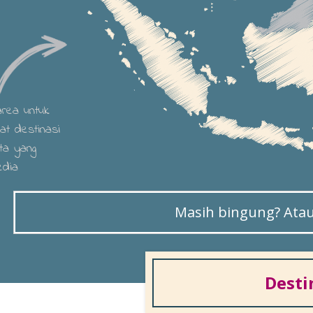
 area untuk
hat destinasi
ta yang
edia
Masih bingung? Atau 
Desti