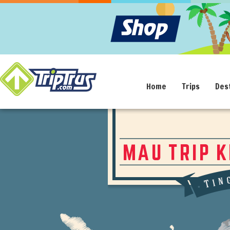
Home
Trips
Des