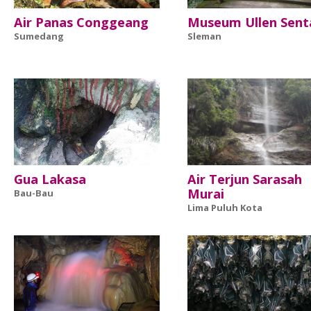
Air Panas Conggeang
Museum Ullen Sent
Sumedang
Sleman
Gua Lakasa
Air Terjun Sarasah
Murai
Bau-Bau
Lima Puluh Kota