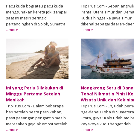
Pacu kuda bogi atau pacu kuda
TripTrus.Com - Sepanjang wi
menggunakan kereta joki sampai
Pantai Utara Timur dari Dema
saat ini masih sering di
Kudus hingga ke Jawa Timur
pertandingkan di Solok, Sumatra
dikenal sebagai daerah-dae
...more
...more
Barat. Meski pesertanya sudah
persinggahan para Walisong
jauh berkurang, beberapa daerah
untuk menyebarkan agama I
yang masih memiliki kuda bogi
Tak heran, jika budaya dan s
seperti Sawahlunto, Padang,
sisa peninggalan sejarah Isl
Solok, Agam, Bukittinggi, serta
masih melekat di daerah ters
Payakumbuh tidak pernah absen
Seperti di Kota Kudus, terdap
dalam setiap pertandingan. Ini
makam Sunan Muria dan Su
guna mempertahankan
Kudus, sebagai penyebar a
keberadaan pacu kuda bogi agar
Islam yang sampai sekarang
tidak punah.Pacu kuda bogi
makamnya banyak dikunjung
Ini yang Perlu Dilakukan di
Nongkrong Seru di Dana
berbeda dengan pacu kuda biasa.
peziarah. Dengan kehadiran
Minggu Pertama Setelah
Toba! Nikmatin Pinisi Ke
Bila biasanya joki menggunakan
tokoh tersebut, banyak
Menikah
Wisata Unik dan Kekinia
pelana di punggung kuda, namun
meninggalkan kisah dan arte
TripTrus.Com - Dalam beberapa
TripTrus.Com - Eh, udah per
kuda bogi memakai kereta roda
kebudayaan Islam yang mas
hari setelah pesta pernikahan,
nge-danau Toba di Sumatera
dua. Pacu kuda bogi sudah
dapat dijumpai di sejumlah
pasti pasangan pengantin masih
Utara, guys? Kalo udah ato b
dikenal di Minangkabau sejak
tempat. Salah satunya
merasakan gejolak emosi setelah
kayaknya kudu banget deh
zaman Belanda. Dulunya, kereta
peninggalan masjid-masjid y
...more
...more
perayaan penting dalam
mampir ke spot wisata terke
bogi biasa dipakai bangsawan
memiliki sejarah panjang. Ber