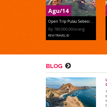
Agu/14
Open Trip Pulau Sebesi Dan...
Rp 780.000,00/orang
REVI TRAVEL ID
BLOG