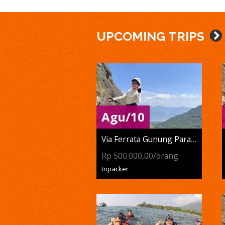
UPCOMING TRIPS
Agu/10
Via Ferrata Gunung Parang
Rp 500.000,00/orang
tripacker