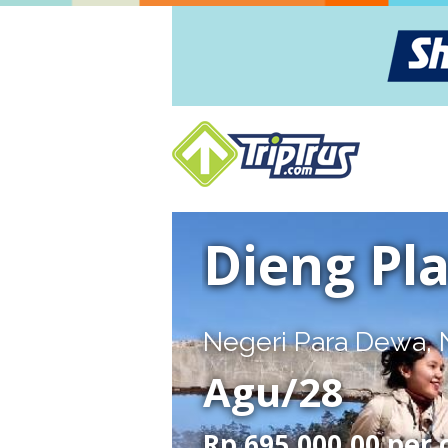
Dieng Pl
Negeri Para Dewa,
Agu/28
Rp 695.000,00 per