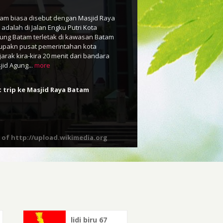
tam biasa disebut dengan Masjid Raya
adalah di Jalan Engku Putri Kota
gung Batam terletak di kawasan Batam
upakn pusat pemerintahan kota
arak kira-kira 20 menit dari bandara
id Agung...
more
 trip ke Masjid Raya Batam
 of http://upload.wikimedia.org
e
lidi biru 67