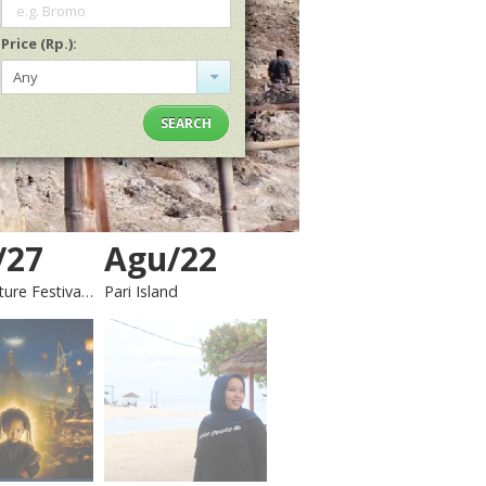
e.g. Bromo
Price (Rp.):
Any
SEARCH
/27
Agu/22
Pari Island
Dieng Culture Festival 2026