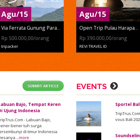
Agu/15
Agu/15
Via Ferrata Gunung Parang
Open Trip Pulau Harapan...
Rp 500.000,00/orang
Rp 390.000,00/orang
tripacker
REVI TRAVEL ID
EVENTS
SUBMIT ARTICLE
Labuan Bajo, Tempat Keren
Sportel Bal
Di Ujung Indonesia
TripTrus.Com 
vous Bali 202
TripTrus.Com - Labuan Bajo,
bener-bener tuh surga
tersembunyi di timur Indonesia.
Soundselin
Desanya ...
more