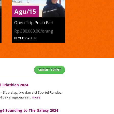
Agu/15
Open Trip Pulau Pari
Rp 380.000,00/orang
REVI TRAVEL ID
SUBMIT EVENT
i Triathlon 2024
- Siap-siap, bro dan sis! Sportel Rendez-
4 bakal ngebawain ...
more
g6 Sounding to The Galaxy 2024