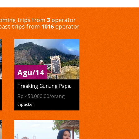
ming trips from
3
operator
ast trips from
1016
operator
Agu/14
Treaking Gunung Papandayan
Rp 450.000,00/orang
tripacker