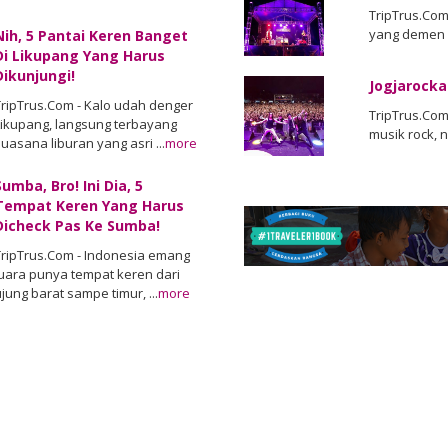
TripTrus.Com 
yang demen m
Nih, 5 Pantai Keren Banget
Di Likupang Yang Harus
Dikunjungi!
Jogjarocka
TripTrus.Com - Kalo udah denger
TripTrus.Com
Likupang, langsung terbayang
musik rock, n
uasana liburan yang asri ...
more
Sumba, Bro! Ini Dia, 5
Tempat Keren Yang Harus
Dicheck Pas Ke Sumba!
TripTrus.Com - Indonesia emang
juara punya tempat keren dari
jung barat sampe timur, ...
more