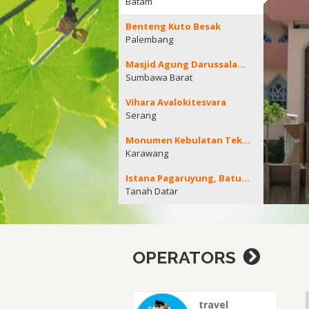
Batam
Benteng Kuto Besak
Palembang
Masjid Agung Darussalam Sumbawa Barat
Sumbawa Barat
Vihara Avalokitesvara
Serang
Monumen Kebulatan Tekad
Karawang
Istana Pagaruyung, Batusangkar
Tanah Datar
OPERATORS
travel