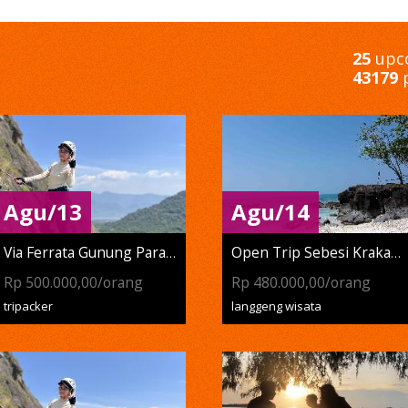
25
upco
43179
p
Agu/13
Agu/14
Via Ferrata Gunung Parang
Open Trip Sebesi Krakatau
Rp 500.000,00/orang
Rp 480.000,00/orang
tripacker
langgeng wisata