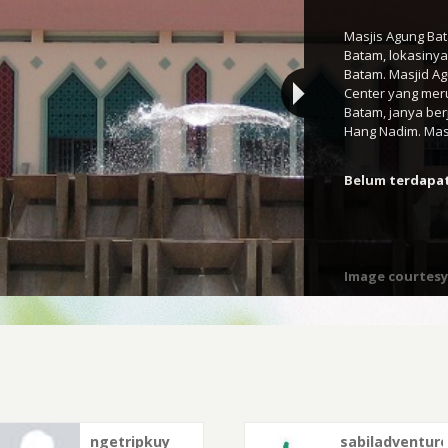
Masjis Agung Ba
Batam, lokasinya 
Batam. Masjid A
Center yang mer
Batam, janya berj
Hang Nadim. Masj
Belum terdapat
Image courtesy
ngetripkuy
sabiladventur