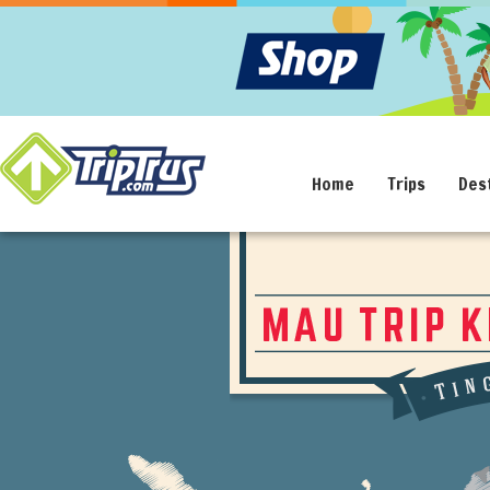
Home
Trips
Des