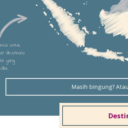
 area untuk
hat destinasi
ta yang
edia
Masih bingung? Atau 
Desti