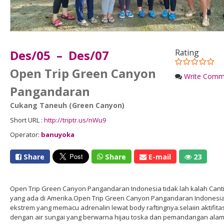
Des/05 – Des/07
Rating
Open Trip Green Canyon
Write Comm
Pangandaran
Cukang Taneuh (Green Canyon)
Short URL :
http://triptr.us/nWu9
Operator:
banuyoka
Share
Share
E-mail
23
Open Trip Green Canyon Pangandaran Indonesia tidak lah kalah Ca
yang ada di Amerika.Open Trip Green Canyon Pangandaran Indonesia
ekstrem yang memacu adrenalin lewat body raftingnya.selaiin aktifita
dengan air sungai yang berwarna hijau toska dan pemandangan alam 