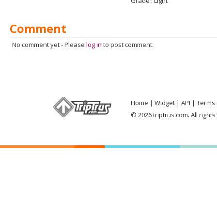
Grade :
Light
Comment
No comment yet
-
Please
log in
to post comment.
Home
Widget
API
Terms 
© 2026 triptrus.com. All right