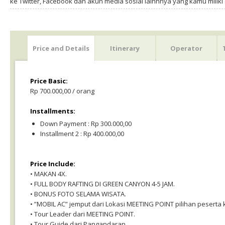
ke Twitter, Facebook dan akun media sosial lainnnya yang kamu milik
Price and Details
Itinerary
Operator
Price Basic:
Rp 700.000,00 / orang
Installments:
Down Payment : Rp 300.000,00
Installment 2 : Rp 400.000,00
Price Include:
• MAKAN 4X.
• FULL BODY RAFTING DI GREEN CANYON 4-5 JAM.
• BONUS FOTO SELAMA WISATA.
• ”MOBIL AC” jemput dari Lokasi MEETING POINT pilihan peserta
• Tour Leader dari MEETING POINT.
• Tour Guide dari Pangandaran.