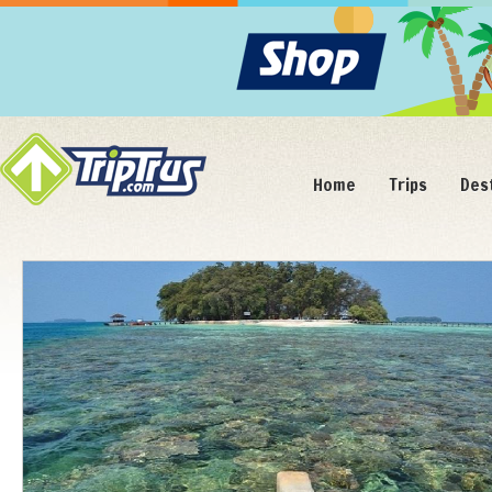
Home
Trips
Des