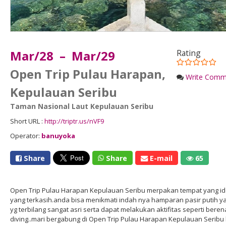
Mar/28 – Mar/29
Rating
Open Trip Pulau Harapan,
Write Comm
Kepulauan Seribu
Taman Nasional Laut Kepulauan Seribu
Short URL :
http://triptr.us/nVF9
Operator:
banuyoka
Share
Share
E-mail
65
Open Trip Pulau Harapan Kepulauan Seribu merpakan tempat yang id
yang terkasih.anda bisa menikmati indah nya hamparan pasir putih ya
yg terbilang sangat asri serta dapat melakukan aktifitas seperti bere
diving..mari bergabung di Open Trip Pulau Harapan Kepulauan Serib