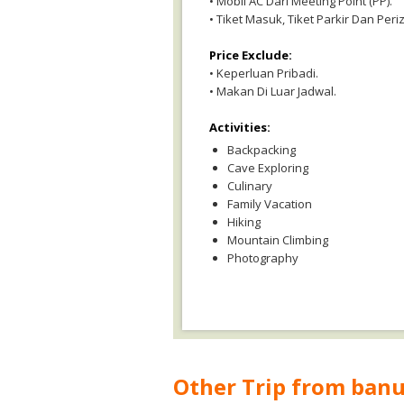
• Mobil AC Dari Meeting Point (PP).
• Tiket Masuk, Tiket Parkir Dan Peri
Price Exclude:
• Keperluan Pribadi.
• Makan Di Luar Jadwal.
Activities:
Backpacking
Cave Exploring
Culinary
Family Vacation
Hiking
Mountain Climbing
Photography
Other Trip from ban