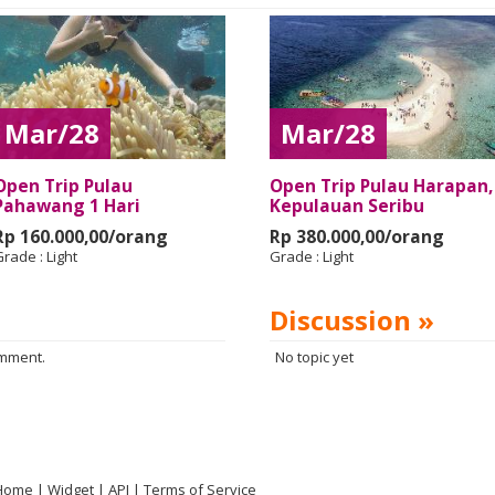
Mar/28
Mar/28
Open Trip Pulau
Open Trip Pulau Harapan,
Pahawang 1 Hari
Kepulauan Seribu
Rp 160.000,00/orang
Rp 380.000,00/orang
Grade :
Light
Grade :
Light
Discussion »
omment.
No topic yet
Home
Widget
API
Terms of Service