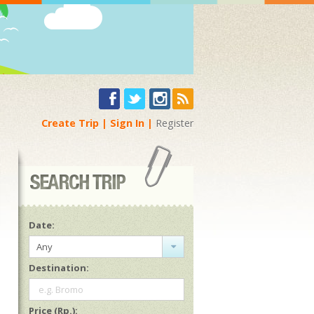
Create Trip
Sign In
Register
Date:
Any
Destination:
e.g. Bromo
Price (Rp.):