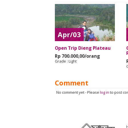
Apr/03
Open Trip Dieng Plateau
Rp 700.000,00/orang
Grade :
Light
Comment
No comment yet
-
Please
log in
to post c