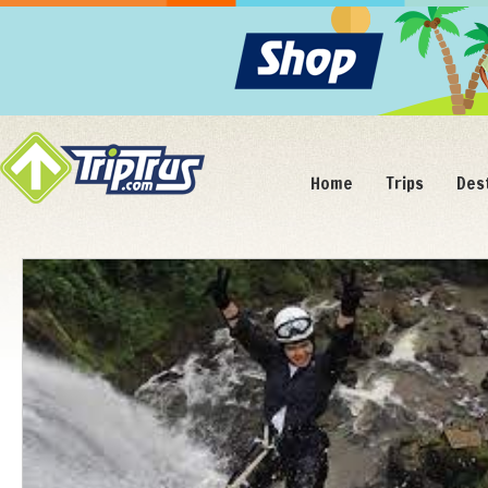
Home
Trips
Des