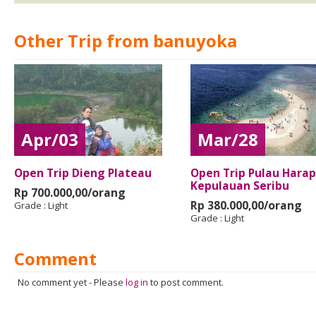
Other Trip from banuyoka
Apr/03
Mar/28
Open Trip Dieng Plateau
Open Trip Pulau Harap
Kepulauan Seribu
Rp 700.000,00/orang
Rp 380.000,00/orang
Grade :
Light
Grade :
Light
Comment
No comment yet
-
Please
log in
to post comment.