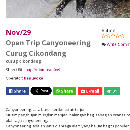
Nov/29
Rating
Open Trip Canyoneering
Write Comm
Curug Cikondang
curug cikondang
Short URL :
http://triptr.us/n0o9
Operator:
banuyoka
Share
Share
E-mail
31
Canyoneering, cara baru menikmati air terjun.
Musim penghujan mungkin menjadi halangan bagi sebagian orang untuk 
olahraga canyoneering.
Canyoneering, adalah jenis olahraga alam yang belum begitu populer d