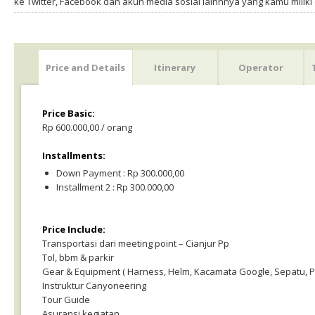
ke Twitter, Facebook dan akun media sosial lainnnya yang kamu milik
Price and Details
Itinerary
Operator
Price Basic:
Rp 600.000,00 / orang
Installments:
Down Payment : Rp 300.000,00
Installment 2 : Rp 300.000,00
Price Include:
Transportasi dari meeting point – Cianjur Pp
Tol, bbm & parkir
Gear & Equipment ( Harness, Helm, Kacamata Google, Sepatu, Pe
Instruktur Canyoneering
Tour Guide
Asuransi kegiatan