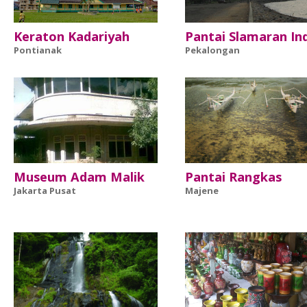
Keraton Kadariyah
Pantai Slamaran In
Pontianak
Pekalongan
Museum Adam Malik
Pantai Rangkas
Jakarta Pusat
Majene