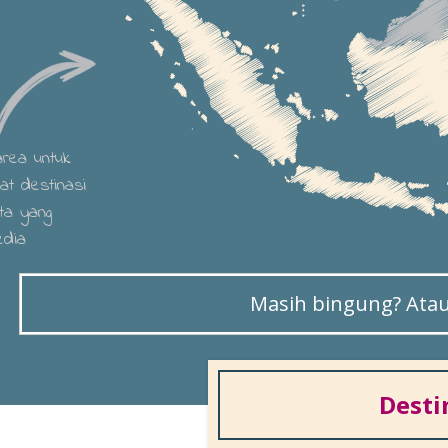
 area untuk
hat destinasi
ta yang
edia
Masih bingung? Atau 
Desti