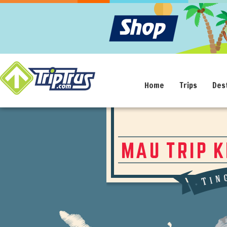
Home
Trips
Des