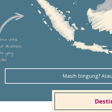
 area untuk
hat destinasi
ta yang
edia
Masih bingung? Atau 
Desti