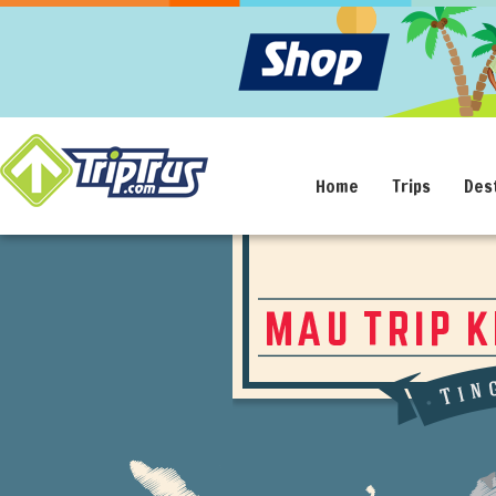
Home
Trips
Des