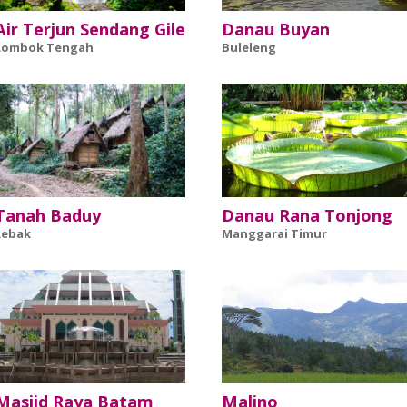
Air Terjun Sendang Gile
Danau Buyan
Lombok Tengah
Buleleng
Tanah Baduy
Danau Rana Tonjong
Lebak
Manggarai Timur
Masjid Raya Batam
Malino