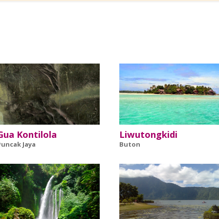
Gua Kontilola
Liwutongkidi
Puncak Jaya
Buton