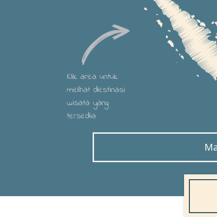
Klik area untuk
melihat destinasi
wisata yang
tersedia
Ma