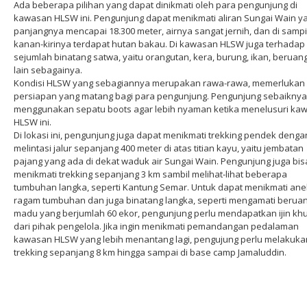
Ada beberapa pilihan yang dapat dinikmati oleh para pengunjung di
kawasan HLSW ini. Pengunjung dapat menikmati aliran Sungai Wain y
panjangnya mencapai 18.300 meter, airnya sangat jernih, dan di samp
kanan-kirinya terdapat hutan bakau. Di kawasan HLSW juga terhadap
sejumlah binatang satwa, yaitu orangutan, kera, burung, ikan, beruan
lain sebagainya.
Kondisi HLSW yang sebagiannya merupakan rawa-rawa, memerlukan
persiapan yang matang bagi para pengunjung. Pengunjung sebaiknya
menggunakan sepatu boots agar lebih nyaman ketika menelusuri ka
HLSW ini.
Di lokasi ini, pengunjung juga dapat menikmati trekking pendek denga
melintasi jalur sepanjang 400 meter di atas titian kayu, yaitu jembatan
pajang yang ada di dekat waduk air Sungai Wain. Pengunjung juga bis
menikmati trekking sepanjang 3 km sambil melihat-lihat beberapa
tumbuhan langka, seperti Kantung Semar. Untuk dapat menikmati an
ragam tumbuhan dan juga binatang langka, seperti mengamati berua
madu yang berjumlah 60 ekor, pengunjung perlu mendapatkan ijin kh
dari pihak pengelola. Jika ingin menikmati pemandangan pedalaman
kawasan HLSW yang lebih menantang lagi, pengujung perlu melakuka
trekking sepanjang 8 km hingga sampai di base camp Jamaluddin.