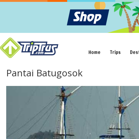
Home
Trips
Des
Pantai Batugosok