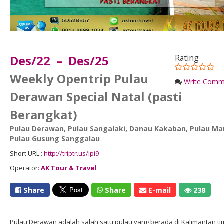
Des/22 – Des/25
Rating
Weekly Opentrip Pulau
Write Comm
Derawan Special Natal (pasti
Berangkat)
Pulau Derawan
,
Pulau Sangalaki
,
Danau Kakaban
,
Pulau Ma
Pulau Gusung Sanggalau
Short URL :
http://triptr.us/ipi9
Operator:
AK Tour & Travel
Share
Share
E-mail
238
Pulau Derawan adalah salah satu pulau yang berada di Kalimantan ti