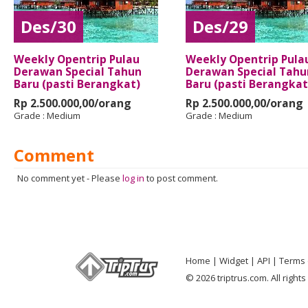
Des/30
Des/29
Weekly Opentrip Pulau
Weekly Opentrip Pula
Derawan Special Tahun
Derawan Special Tahu
Baru (pasti Berangkat)
Baru (pasti Berangkat
Rp 2.500.000,00/orang
Rp 2.500.000,00/orang
Grade :
Medium
Grade :
Medium
Comment
No comment yet
-
Please
log in
to post comment.
Home
Widget
API
Terms 
© 2026 triptrus.com. All right