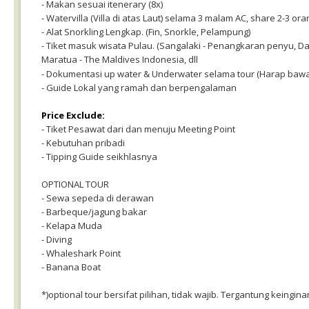
- Makan sesuai itenerary (8x)
- Watervilla (Villa di atas Laut) selama 3 malam AC, share 2-3 ora
- Alat Snorkling Lengkap. (Fin, Snorkle, Pelampung)
- Tiket masuk wisata Pulau. (Sangalaki - Penangkaran penyu, Da
Maratua - The Maldives Indonesia, dll
- Dokumentasi up water & Underwater selama tour (Harap bawa
- Guide Lokal yang ramah dan berpengalaman
Price Exclude:
- Tiket Pesawat dari dan menuju Meeting Point
- Kebutuhan pribadi
- Tipping Guide seikhlasnya
OPTIONAL TOUR
- Sewa sepeda di derawan
- Barbeque/jagung bakar
- Kelapa Muda
- Diving
- Whaleshark Point
- Banana Boat
*)optional tour bersifat pilihan, tidak wajib. Tergantung keing