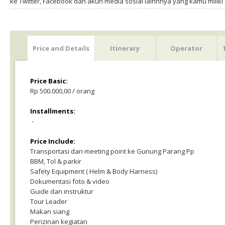
ke Twitter, Facebook dan akun media sosial lainnnya yang kamu milik
Price and Details
Itinerary
Operator
Price Basic:
Rp 500.000,00 / orang
Installments:
-
Price Include:
Transportasi dari meeting point ke Gunung Parang Pp
BBM, Tol & parkir
Safety Equipment ( Helm & Body Harness)
Dokumentasi foto & video
Guide dan instruktur
Tour Leader
Makan siang
Perizinan kegiatan