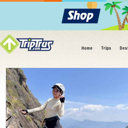
Home
Trips
Des