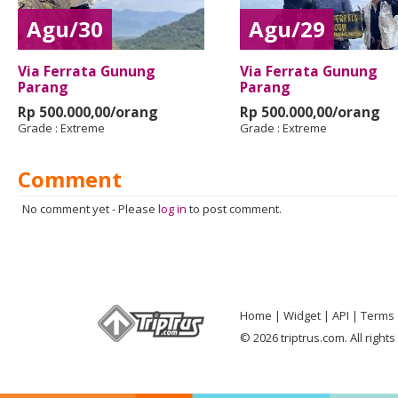
Agu/30
Agu/29
Via Ferrata Gunung
Via Ferrata Gunung
Parang
Parang
Rp 500.000,00/orang
Rp 500.000,00/orang
Grade :
Extreme
Grade :
Extreme
Comment
No comment yet
-
Please
log in
to post comment.
Home
Widget
API
Terms 
© 2026 triptrus.com. All right