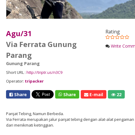
Agu/31
Rating
Via Ferrata Gunung
Write Comm
Parang
Gunung Parang
Short URL :
http://triptr.us/n3C9
Operator:
tripacker
Share
Share
E-mail
22
Panjat Tebing, Namun Berbeda.
Via Ferrata merupakan jalur panjat tebing dengan alat-alat pengam
dari menikmati ketinggian.