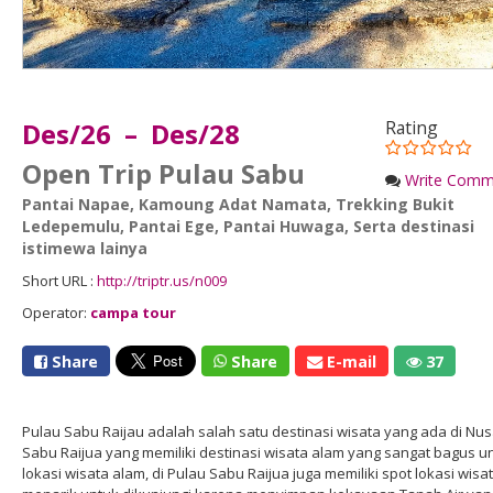
Des/26 – Des/28
Rating
Open Trip Pulau Sabu
Write Comm
Pantai Napae
,
Kamoung Adat Namata
,
Trekking Bukit
Ledepemulu
,
Pantai Ege
,
Pantai Huwaga
,
Serta destinasi
istimewa lainya
Short URL :
http://triptr.us/n009
Operator:
campa tour
Share
Share
E-mail
37
Pulau Sabu Raijau adalah salah satu destinasi wisata yang ada di Nu
Sabu Raijua yang memiliki destinasi wisata alam yang sangat bagus un
lokasi wisata alam, di Pulau Sabu Raijua juga memiliki spot lokasi wisa