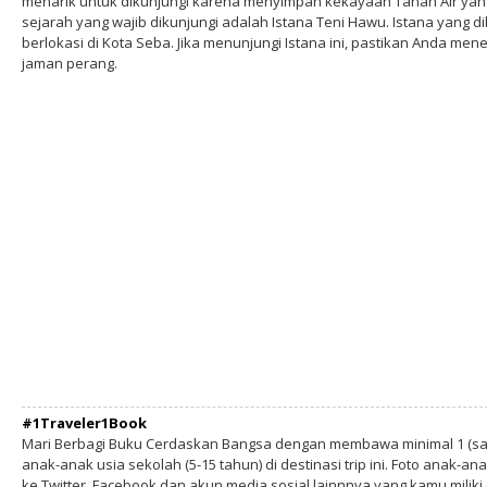
menarik untuk dikunjungi karena menyimpan kekayaan Tanah Air yang
sejarah yang wajib dikunjungi adalah Istana Teni Hawu. Istana yang d
berlokasi di Kota Seba. Jika menunjungi Istana ini, pastikan Anda m
jaman perang.
#1Traveler1Book
Mari Berbagi Buku Cerdaskan Bangsa dengan membawa minimal 1 (sa
anak-anak usia sekolah (5-15 tahun) di destinasi trip ini. Foto anak-an
ke Twitter, Facebook dan akun media sosial lainnnya yang kamu milik