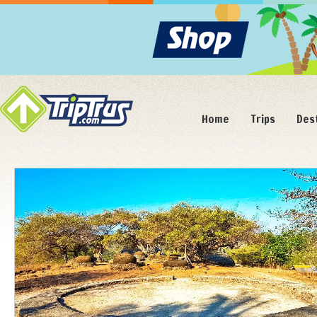
Home
Trips
Des