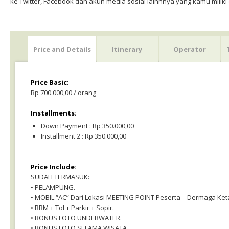
ke Twitter, Facebook dan akun media sosial lainnnya yang kamu milik
Price and Details
Itinerary
Operator
Price Basic:
Rp 700.000,00 / orang
Installments:
Down Payment : Rp 350.000,00
Installment 2 : Rp 350.000,00
Price Include:
SUDAH TERMASUK:
• PELAMPUNG.
• MOBIL “AC” Dari Lokasi MEETING POINT Peserta – Dermaga Ket
• BBM + Tol + Parkir + Sopir.
• BONUS FOTO UNDERWATER.
• BONUS FOTO SELAMA WISATA.