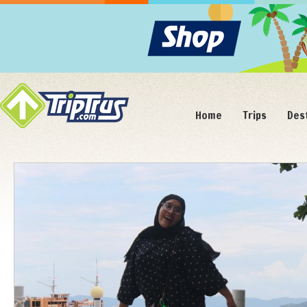
Home
Trips
Des