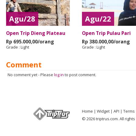
Agu/28
Agu/22
Open Trip Dieng Plateau
Open Trip Pulau Pari
Rp 695.000,00/orang
Rp 380.000,00/orang
Grade :
Light
Grade :
Light
Comment
No comment yet
-
Please
log in
to post comment.
Home
Widget
API
Terms 
© 2026 triptrus.com. All right