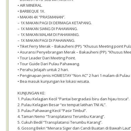
• AIR MINERAL.
• BARBEQUE 1X.
• MAKAN 4X “PRASMANAN”.
– 1X MAKAN PAGI DI DERMAGA KETAPANG.
– 1X MAKAN SIANG DI PAHAWANG.
– 1X MAKAN MALAM DI PAHAWANG.
– 1X MAKAN PAGI DI PAHAWANG.
• Tiket Ferry Merak – Bakauheni (PP). “Khusus Meeting point Pul
• Asuransi Penyebrangan Merak – Bakauheni (PP). “Khusus Meet
• Tour Leader Dari Meeting Point.
• Tour Guide Dari Pulau Pahawang.
• Perahu Jelajah untuk 2 hari.
• Penginapan jenis HOMESTAY “Non AC” 2 hari 1 malam di Pula
• Bea masuk kunjungan ke lokasi wisata.
KUNJUNGAN KE:
1. Pulau Kelagian Kecil “Pantai bergradasi biru dan hijau tosca”.
2. Pulau Kelagian Besar “ex tempat latihan TNI AL”.
3. Pulau Pahawang Kecil “Pasir Timbul”.
4. Taman Nemo “Transplatansi Terumbu Karang”.
5. Cukuh Bedil “Transplatansi Terumbu Karang”.
6. Gosong Bekri “Menara Siger dan Candi Buatan di Bawah Laut”