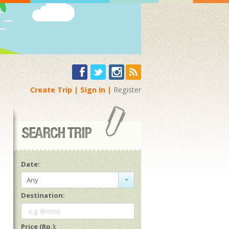
Create Trip
Sign In
Register
Date:
Any
Destination:
e.g. Bromo
Price (Rp.):