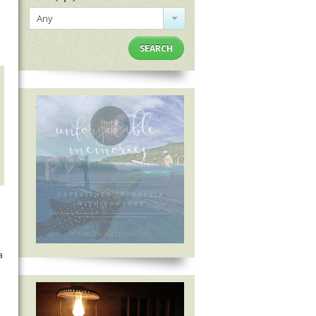
Any
SEARCH
a
P