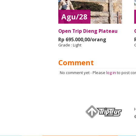
Agu/28
Open Trip Dieng Plateau
Rp 695.000,00/orang
Grade :
Light
Comment
No comment yet
-
Please
log in
to post c
©