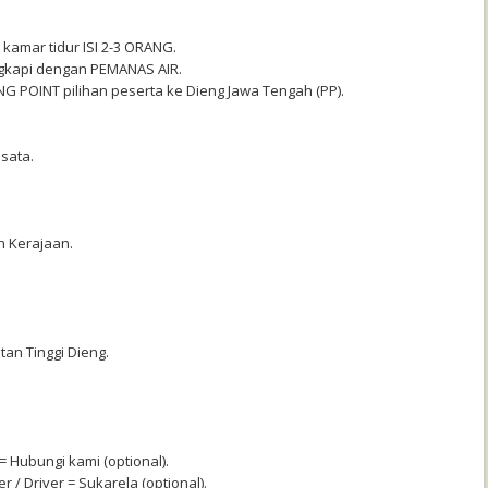
 kamar tidur ISI 2-3 ORANG.
ngkapi dengan PEMANAS AIR.
ING POINT pilihan peserta ke Dieng Jawa Tengah (PP).
sata.
n Kerajaan.
atan Tinggi Dieng.
 Hubungi kami (optional).
r / Driver = Sukarela (optional).