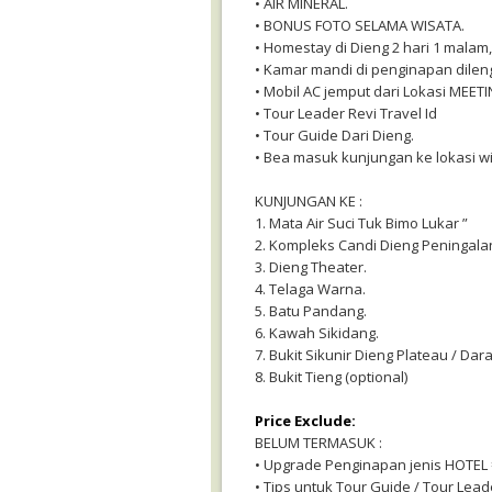
• AIR MINERAL.
• BONUS FOTO SELAMA WISATA.
• Homestay di Dieng 2 hari 1 malam,
• Kamar mandi di penginapan dile
• Mobil AC jemput dari Lokasi MEET
• Tour Leader Revi Travel Id
• Tour Guide Dari Dieng.
• Bea masuk kunjungan ke lokasi wi
KUNJUNGAN KE :
1. Mata Air Suci Tuk Bimo Lukar ”
2. Kompleks Candi Dieng Peningala
3. Dieng Theater.
4. Telaga Warna.
5. Batu Pandang.
6. Kawah Sikidang.
7. Bukit Sikunir Dieng Plateau / Dar
8. Bukit Tieng (optional)
Price Exclude:
BELUM TERMASUK :
• Upgrade Penginapan jenis HOTEL =
• Tips untuk Tour Guide / Tour Leade