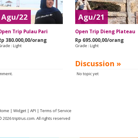
Agu/22
Agu/21
Open Trip Pulau Pari
Open Trip Dieng Plateau
Rp 380.000,00/orang
Rp 695.000,00/orang
Grade :
Light
Grade :
Light
Discussion »
omment.
No topic yet
Home
Widget
API
Terms of Service
 2026 triptrus.com. All rights reserved