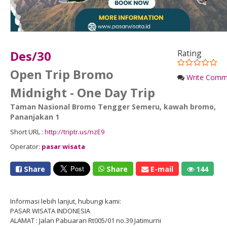
Des/30
Rating
Open Trip Bromo
Write Comm
Midnight - One Day Trip
Taman Nasional Bromo Tengger Semeru
,
kawah bromo
,
Pananjakan 1
Short URL :
http://triptr.us/nzE9
Operator:
pasar wisata
Share
Share
E-mail
144
Informasi lebih lanjut, hubungi kami:
PASAR WISATA INDONESIA
ALAMAT : Jalan Pabuaran Rt005/01 no.39 Jatimurni