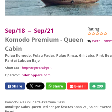
Sep/18 – Sep/21
Rating
Komodo Premium - Queen
Write Comm
Cabin
Pulau Komodo
,
Pulau Padar
,
Pulau Rinca
,
Gili Laba
,
Pink Be
Pantai Labuan Bajo
Short URL :
http://triptr.us/hpH9
Operator:
indohoppers.com
Share
Share
E-mail
299
Komodo Live On Board - Premium Class
untuk tipe Kabin Queen Bed dengan fasilitas Kapal AC, Solar Powered (
Board