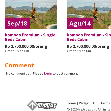
Sep/18
Agu/14
Komodo Premium - Single
Komodo Premium - Sin
Beds Cabin
Beds Cabin
Rp 2.700.000,00/orang
Rp 2.700.000,00/orang
Grade :
Medium
Grade :
Medium
Comment
No comment yet
-
Please
log in
to post comment.
Home
Widget
API
Terms 
© 2026 triptrus.com. All right