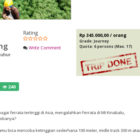
Rating
Rp 345.000,00 / orang
Grade:
Journey
ng
Quota: 6 persons (Max. 17)
Write Comment
luhur
240
bagai ferrata tertinggi di Asia, mengalahkan Ferrata di Mt Kinabalu,
ncobanya?
amu bisa mencoba ketinggian sederhana 100 meter, midle track 300 m ata