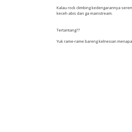
Kalau rock climbing kedengarannya serem 
keceh abis dan ga mainstream.
Tertantang??
Yuk rame-rame bareng kelnesian menapak