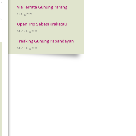
Via Ferrata Gunung Parang
13 Aug 2026
t
Open Trip Sebesi Krakatau
14 - 16 Aug 2026
Treaking Gunung Papandayan
14 - 15 Aug 2026