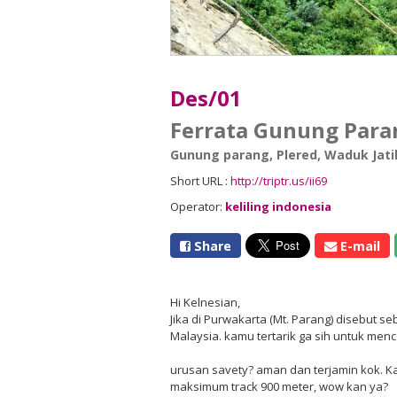
Des/01
Ferrata Gunung Para
Gunung parang
,
Plered
,
Waduk Jati
Short URL :
http://triptr.us/ii69
Operator:
keliling indonesia
Share
E-mail
Hi Kelnesian,
Jika di Purwakarta (Mt. Parang) disebut se
Malaysia. kamu tertarik ga sih untuk me
urusan savety? aman dan terjamin kok. K
maksimum track 900 meter, wow kan ya?