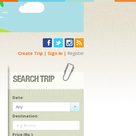
Create Trip
Sign In
Register
Date:
Any
Destination:
e.g. Bromo
Price (Rp.):