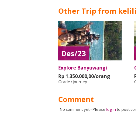
Other Trip from kelil
Des/23
Explore Banyuwangi
Rp 1.350.000,00/orang
Grade :
Journey
Comment
No comment yet
-
Please
log in
to post c