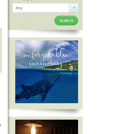
Any
SEARCH
u