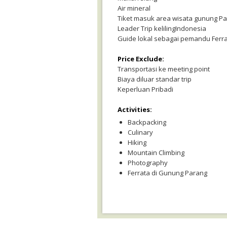
Air mineral
Tiket masuk area wisata gunung Pa
Leader Trip kelilingIndonesia
Guide lokal sebagai pemandu Ferr
Price Exclude:
Transportasi ke meeting point
Biaya diluar standar trip
Keperluan Pribadi
Activities:
Backpacking
Culinary
Hiking
Mountain Climbing
Photography
Ferrata di Gunung Parang