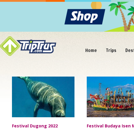
Home
Trips
Des
Mei/18
Mei/17
Festival Dugong 2022
Festival Budaya Isen