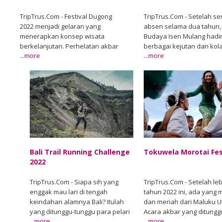
TripTrus.Com - Festival Dugong
TripTrus.Com - Setelah s
2022 menjadi gelaran yang
absen selama dua tahun, 
menerapkan konsep wisata
Budaya Isen Mulang hadi
berkelanjutan. Perhelatan akbar
berbagai kejutan dan kol
...more
...more
ini merupakan hasil kolaborasi
seru. Berbagai hal, dari A-
antara Dinas Pariwisata Provinsi
suku Dayak bakal disajika
Nusa Tenggara Timur dan
tanggal 17 sampai 21 Mei 
Kementerian Pariwisata dan
Ada kesenian tradisional
Ekonomi Kreatif. Seluruh
bakal disajikan dengan
rangkaian kegiatan sudah
menggandeng sanggar d
dirancang supaya bisa
seniman lokal yang berasa
melestarikan seni, budaya, dan
14 kabupaten/kota se-Ka
alam. Lihat postingan ini di
Tengah. Lihat postingan 
Mei/15
Mei/14
Instagram Sebuah kiriman
Instagram Sebuah kirima
Bali Trail Running Challenge
Tokuwela Morotai Fes
dibagikan oleh Yosef Yusran
dibagikan oleh Sanggar T
2022
Lirong (@yoseflirong) Event ini
Handayani (@sanggartwh) 
akan dimulai dengan Prosesi
bersiaplah buat terkesim
TripTrus.Com - Siapa sih yang
TripTrus.Com - Setelah le
Upacara Adat Cinta Laut sebagai
dengan keindahan tarian,
enggak mau lari di tengah
tahun 2022 ini, ada yang
wujud syukur atas kehadiran
hingga busana khas Daya
keindahan alamnya Bali? Itulah
dan meriah dari Maluku U
dugong di laut Alor yang memberi
Olahraga tradisional juga
yang ditunggu-tunggu para pelari
Acara akbar yang ditungg
berkah. Pada kesempatan itu,
menjadi bagian dari gelar
...more
...more
di Bali Trail Running Challenge
itu adalah Tokuwela Moro