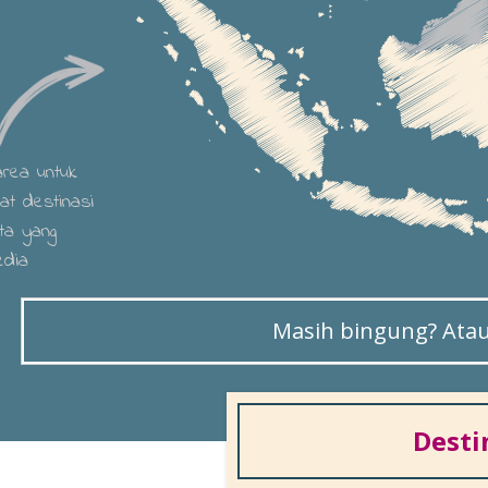
 area untuk
hat destinasi
ta yang
edia
Masih bingung? Atau 
Desti