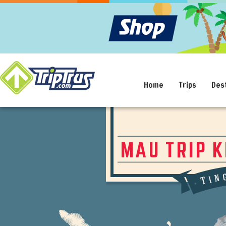
Home
Trips
Des