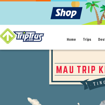
Home
Trips
Des