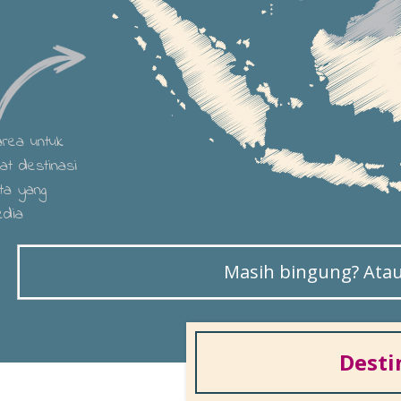
 area untuk
hat destinasi
ta yang
edia
Masih bingung? Atau 
Desti