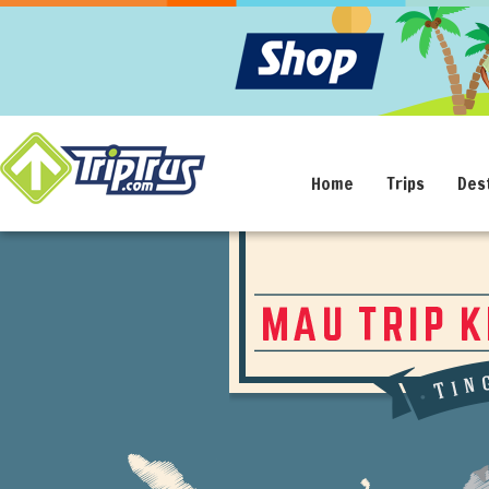
Home
Trips
Des