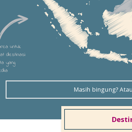
 area untuk
hat destinasi
ta yang
edia
Masih bingung? Atau 
Desti