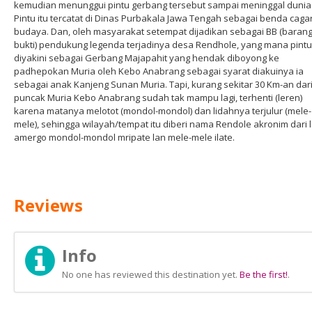
kemudian menunggui pintu gerbang tersebut sampai meninggal dunia
Pintu itu tercatat di Dinas Purbakala Jawa Tengah sebagai benda caga
budaya. Dan, oleh masyarakat setempat dijadikan sebagai BB (baran
bukti) pendukung legenda terjadinya desa Rendhole, yang mana pintu 
diyakini sebagai Gerbang Majapahit yang hendak diboyong ke
padhepokan Muria oleh Kebo Anabrang sebagai syarat diakuinya ia
sebagai anak Kanjeng Sunan Muria. Tapi, kurang sekitar 30 Km-an dar
puncak Muria Kebo Anabrang sudah tak mampu lagi, terhenti (leren)
karena matanya melotot (mondol-mondol) dan lidahnya terjulur (mele-
mele), sehingga wilayah/tempat itu diberi nama Rendole akronim dari 
amergo mondol-mondol mripate lan mele-mele ilate.
Reviews
Info
No one has reviewed this destination yet.
Be the first!
.