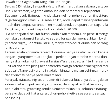
Bawah dan Cagar Alam Tangkoko Batuangus.
Seluas 615 hektar, Batuputih Nature Park merupakan sabana yang co
untuk berkemah, kegiatan outbound dan bersantai di tepi pantai.
Saat memasuki Batuputih, Anda akan melihat pohon-pohon tinggi, ter
di gerbang pintu masuk. Di sebelah kiri, Anda dapat melihat pantai ya
indah dan tempat istirahat. Tiket masuk untuk Batuputih dan Cagar Al
Tangkoko, termasuk biaya buku adalah Rp70.000.
Bila bepergian di sekitar hutan, Anda akan menemukan peneliti meng
perilaku binatang di Tangkoko seperti bahwa dari monyet hitam lokal
(Macaca Nigra), Spectrum Tarsius, monyet terkecil di dunia dan berbag
jenis burung.
Tarsius adalah primata terkecil di dunia – hanya sekitar ukuran kepal
tangan – yang membuat Tangkoko perlindungan terakhir mereka dan
hanya ditemukan di Sulawesi.Tarsius (Tarsius spectrum) terlihat sanga
lucu karena mata piring besar mereka. Warga setempat mengenal me
sebagai: . Tangkasi Karena ini adalah binatang malam sehingga mere
dapat diamati hanya pada malam hari.
Para yaki (Macaca nigra) , endemik di Sulawesi, biasanya datang dala
kelompok-kelompok sosial yang besar, dan dapat terlihat bermain,
berkelahi atau grooming sendiri.Sementara kuskus, sebuah binatang
bersaku dapat dilihat antara pohon-pohon ketika seseorang sangat
beruntung