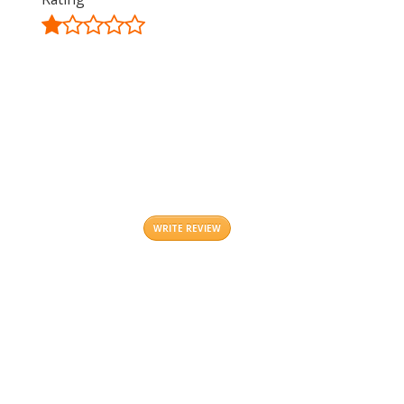
©
OpenStreetMap
contributors.
i
WRITE REVIEW