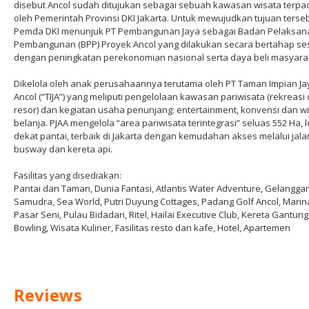
disebut Ancol sudah ditujukan sebagai sebuah kawasan wisata terpa
oleh Pemerintah Provinsi DKI Jakarta. Untuk mewujudkan tujuan terseb
Pemda DKI menunjuk PT Pembangunan Jaya sebagai Badan Pelaksan
Pembangunan (BPP) Proyek Ancol yang dilakukan secara bertahap se
dengan peningkatan perekonomian nasional serta daya beli masyara
Dikelola oleh anak perusahaannya terutama oleh PT Taman Impian Ja
Ancol (“TIJA”) yang meliputi pengelolaan kawasan pariwisata (rekreasi
resor) dan kegiatan usaha penunjang: entertainment, konvensi dan w
belanja. PJAA mengelola “area pariwisata terintegrasi” seluas 552 Ha, l
dekat pantai, terbaik di Jakarta dengan kemudahan akses melalui jalan
busway dan kereta api.
Fasilitas yang disediakan:
Pantai dan Taman, Dunia Fantasi, Atlantis Water Adventure, Gelangga
Samudra, Sea World, Putri Duyung Cottages, Padang Golf Ancol, Marin
Pasar Seni, Pulau Bidadari, Ritel, Hailai Executive Club, Kereta Gantung
Bowling, Wisata Kuliner, Fasilitas resto dan kafe, Hotel, Apartemen
Reviews