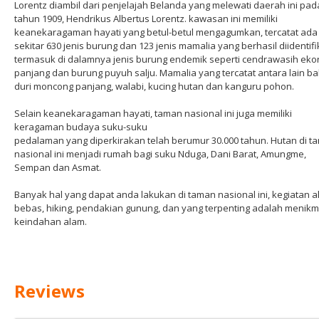
Lorentz diambil dari penjelajah Belanda yang melewati daerah ini pad
tahun 1909, Hendrikus Albertus Lorentz. kawasan ini memiliki
keanekaragaman hayati yang betul-betul mengagumkan, tercatat ada
sekitar 630 jenis burung dan 123 jenis mamalia yang berhasil diidentifi
termasuk di dalamnya jenis burung endemik seperti cendrawasih eko
panjang dan burung puyuh salju. Mamalia yang tercatat antara lain ba
duri moncong panjang, walabi, kucing hutan dan kanguru pohon.
Selain keanekaragaman hayati, taman nasional ini juga memiliki
keragaman budaya suku-suku
pedalaman yang diperkirakan telah berumur 30.000 tahun. Hutan di t
nasional ini menjadi rumah bagi suku Nduga, Dani Barat, Amungme,
Sempan dan Asmat.
Banyak hal yang dapat anda lakukan di taman nasional ini, kegiatan 
bebas, hiking, pendakian gunung, dan yang terpenting adalah menikm
keindahan alam.
Reviews