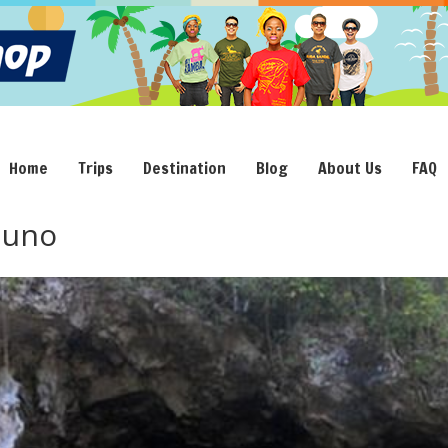
Home
Trips
Destination
Blog
About Us
FAQ
duno