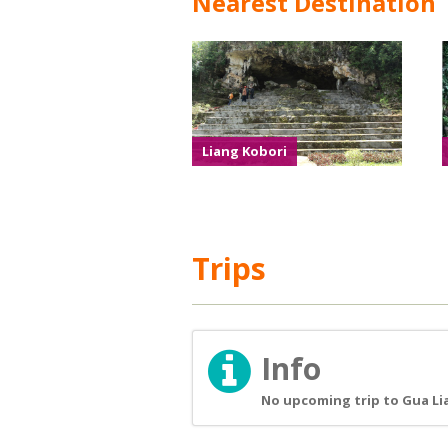
Nearest Destination
Liang Kobori
Trips
Info
No upcoming trip to Gua Li