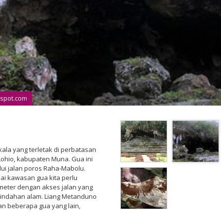
gspot.com
ala yang terletak di perbatasan
Lohio, kabupaten Muna. Gua ini
lui jalan poros Raha-Mabolu.
ai kawasan gua kita perlu
lometer dengan akses jalan yang
eindahan alam. Liang Metanduno
n beberapa gua yang lain,