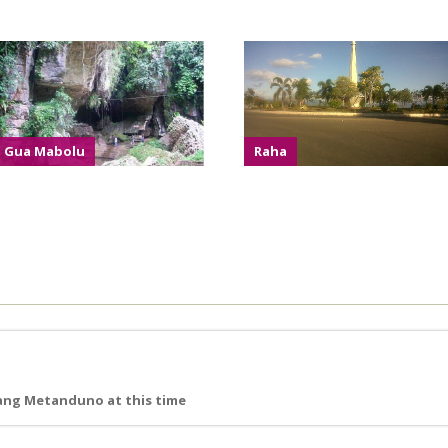
Gua Mabolu
Raha
ang Metanduno at this time