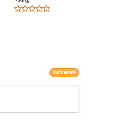
©
OpenStreetMap
contributors.
i
WRITE REVIEW