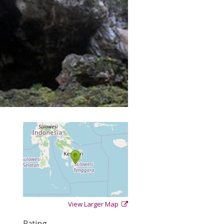
View Larger Map
+
−
⇧
Rating