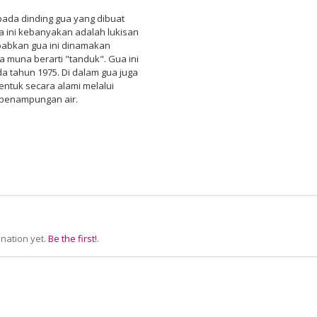
 pada dinding gua yang dibuat
 ini kebanyakan adalah lukisan
babkan gua ini dinamakan
muna berarti "tanduk". Gua ini
 tahun 1975. Di dalam gua juga
entuk secara alami melalui
t penampungan air.
nation yet.
Be the first!
.