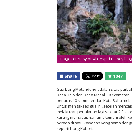
Image courtesy of whitespiritualboy.blo
Share
1047
Gua Liang Metanduno adalah situs purbak
Desa Bolo dan Desa Masalili, Kecamatan 
berjarak 10 kilometer dari Kota Raha mela
Untuk mengakses gua ini, setelah mencap
melakukan perjalanan lagi sekitar 2-3 ki
kurang memadai, namun ditemani oleh k
berada di satu kawasan yang sama denga
seperti Liang Kobori.