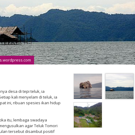
les.wordpress.com
ya desa di tepi teluk, ia
etiap kali menyelam di teluk, ia
at ini, ribuan spesies ikan hidup
tika itu, lembaga swadaya
mengusulkan agar Teluk Tomori
ulan tersebut disambut positif