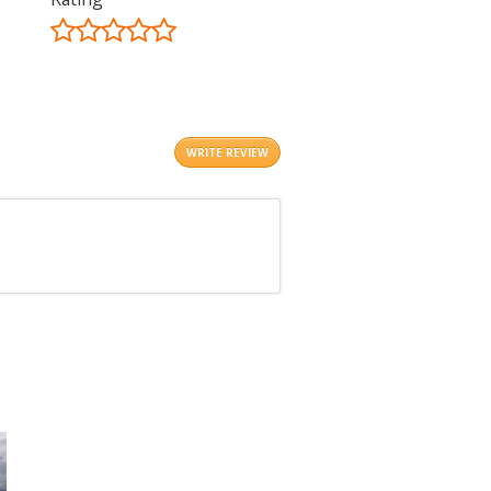
©
OpenStreetMap
contributors.
i
WRITE REVIEW