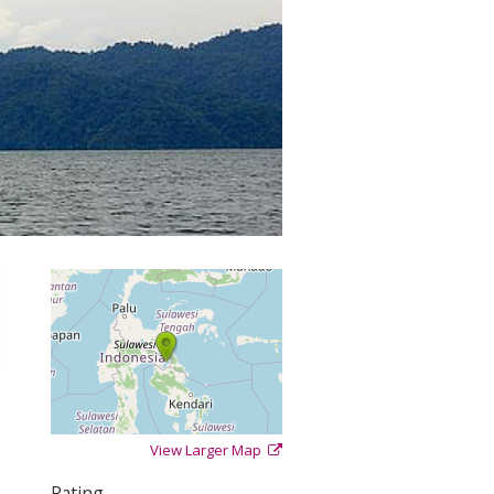
View Larger Map
+
−
⇧
Rating