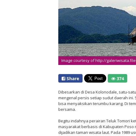
Image courtesy of http://galeriwisata.fi
Share
374
Dibesarkan di Desa Kolonodale, satu-satun
mengenal persis setiap sudut daerah ini. S
bisa menyaksikan terumbu karang. Di temp
bersama.
Begitu indahnya perairan Teluk Tomori ke
masyarakat berbasis di Kabupaten Poso 
dijadikan taman wisata laut. Pada 1989 us