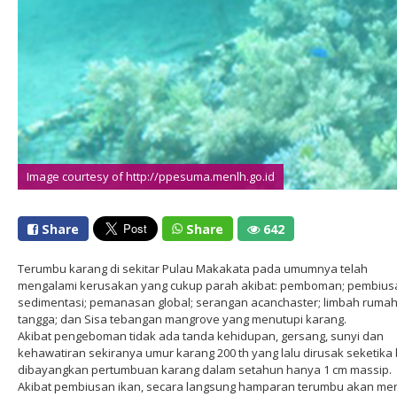
Image courtesy of http://ppesuma.menlh.go.id
Share
Share
642
Terumbu karang di sekitar Pulau Makakata pada umumnya telah
mengalami kerusakan yang cukup parah akibat: pemboman; pembius
sedimentasi; pemanasan global; serangan acanchaster; limbah ruma
tangga; dan Sisa tebangan mangrove yang menutupi karang.
Akibat pengeboman tidak ada tanda kehidupan, gersang, sunyi dan
kehawatiran sekiranya umur karang 200 th yang lalu dirusak seketika 
dibayangkan pertumbuan karang dalam setahun hanya 1 cm massip.
Akibat pembiusan ikan, secara langsung hamparan terumbu akan men