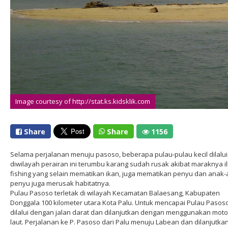
Image courtesy of http://stat.ks.kidsklik.com
Share
Share
1156
Selama perjalanan menuju pasoso, beberapa pulau-pulau kecil dilalui
diwilayah perairan ini terumbu karang sudah rusak akibat maraknya il
fishing yang selain mematikan ikan, juga mematikan penyu dan anak
penyu juga merusak habitatnya.
Pulau Pasoso terletak di wilayah Kecamatan Balaesang, Kabupaten
Donggala 100 kilometer utara Kota Palu. Untuk mencapai Pulau Pasos
dilalui dengan jalan darat dan dilanjutkan dengan menggunakan moto
laut. Perjalanan ke P. Pasoso dari Palu menuju Labean dan dilanjutka