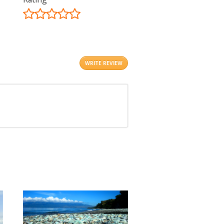
©
OpenStreetMap
contributors.
i
WRITE REVIEW