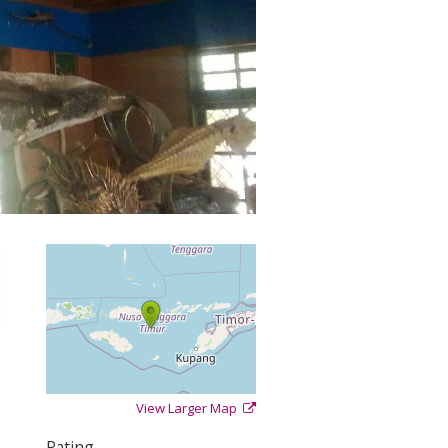
View Larger Map
+
−
⇧
Rating