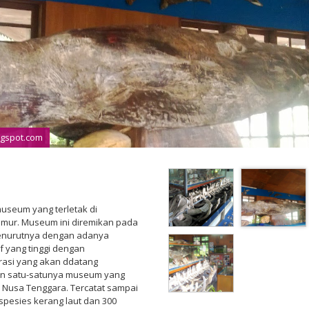
ogspot.com
useum yang terletak di
imur. Museum ini diremikan pada
 Menurutnya dengan adanya
f yang tinggi dengan
rasi yang akan ddatang
an satu-satunya museum yang
i Nusa Tenggara. Tercatat sampai
pesies kerang laut dan 300