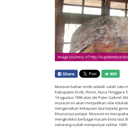
Image courtesy of http://kupiitemkoe.bl
Share
909
Museum bahari ende adalah salah satu m
Kabupaten Ende, Flores, Nusa Tenggara T
14 agustus 1996 atas ide Pater Gabriel.
museum ini akan menjadikan nilai edukati
mengenalkan kekayaan laut ke[ada gene
khususnya pelajar. Museum ini merupak
mengkoleksi berbagai macam biota laut d
sekarang sudah mempunyai sekitar 1000 s