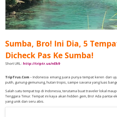
Sumba, Bro! Ini Dia, 5 Temp
Dicheck Pas Ke Sumba!
Short URL :
http://triptr.us/nEk9
TripTrus.Com
-
Indonesia emang juara punya tempat keren dari uju
putih, gunung-gemunung, hutan tropis, sampe savana yang luas bange
Salah satu tempat top di Indonesia, terutama buat traveler lokal mau
Tenggara Timur. Tempat ini kaya akan hidden gem, Bro! Ada pantai eks
yang unik dan seru abis.