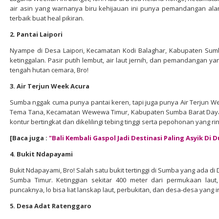
air asin yang warnanya biru kehijauan ini punya pemandangan alam 
terbaik buat heal pikiran.
2. Pantai Laipori
Nyampe di Desa Laipori, Kecamatan Kodi Balaghar, Kabupaten Sumba
ketinggalan. Pasir putih lembut, air laut jernih, dan pemandangan yan
tengah hutan cemara, Bro!
3. Air Terjun Week Acura
Sumba nggak cuma punya pantai keren, tapi juga punya Air Terjun We
Tema Tana, Kecamatan Wewewa Timur, Kabupaten Sumba Barat Daya. Ai
kontur bertingkat dan dikelilingi tebing tinggi serta pepohonan yang r
[Baca juga :
"Bali Kembali Gaspol Jadi Destinasi Paling Asyik Di D
4. Bukit Ndapayami
Bukit Ndapayami, Bro! Salah satu bukit tertinggi di Sumba yang ada 
Sumba Timur. Ketinggian sekitar 400 meter dari permukaan laut,
puncaknya, lo bisa liat lanskap laut, perbukitan, dan desa-desa yang 
5. Desa Adat Ratenggaro