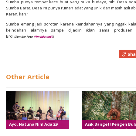
Sumba punya tempat kece buat yang suka budaya, nih! Desa Ada
Sumba Barat. Desa ini punya rumah adat yang unik dan masih asli abis
Keren, kan?
Sumba emang jadi sorotan karena keindahannya yang nggak kalah 
keindahan alamnya sampe dijadiin iklan sama produsen 
Bro!
(Sumber Foto
@imeldatan60
)
Sha
Other Article
Ayo, Natuna Nih! Ada 29
Asik Banget! Pengen Bul
Event Wisata Seru Banget
Madu Yang Seru? Coba D
Di Tahun 2024!
5 Destinasi Keren Di