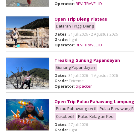
Operator:
REVI TRAVEL ID
Open Trip Dieng Plateau
Dataran Tinggi Dieng
Dates:
31 Juli 2026 - 2 Agustus 2026
Grade:
Light
Operator:
REVI TRAVEL ID
Treaking Gunung Papandayan
Gunung Papandayan
Dates:
31 Juli 2026 - 1 Agustus 2026
Grade:
Extreme
Operator:
tripacker
Open Trip Pulau Pahawang Lampun
Pulau Pahawang kecil
Pulau Pahawang B
Cukubedil
Pulau Kelagian Kecil
Dates:
27 Juli 2026
Grade:
Light