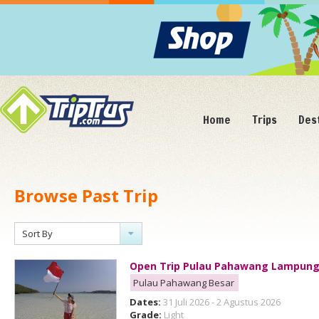
Home
Trips
Des
Browse Past Trip
Sort By
Open Trip Pulau Pahawang Lampun
Pulau Pahawang Besar
Dates:
31 Juli 2026 - 2 Agustus 2026
Grade:
Light