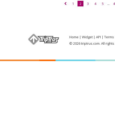
1
2
3
4
5
...
4
Home
Widget
API
Terms 
© 2026 triptrus.com. All right